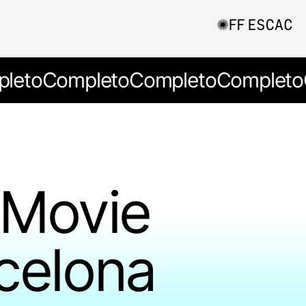
leto
Completo
Completo
Completo
 Movie
celona