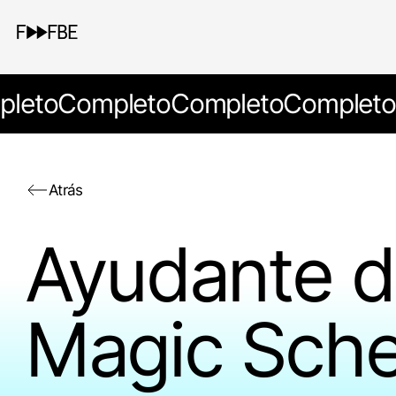
leto
Completo
Completo
Completo
Atrás
Ayudante d
Magic Sche