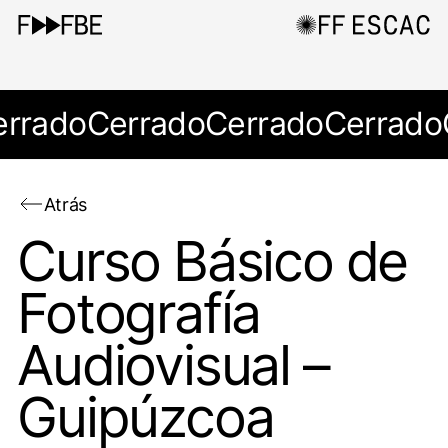
errado
Cerrado
Cerrado
Cerrado
Atrás
Curso Básico de
Fotografía
Audiovisual –
Guipúzcoa