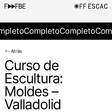
mpleto
Completo
Completo
Com
Atrás
Curso de
Escultura:
Moldes –
Valladolid