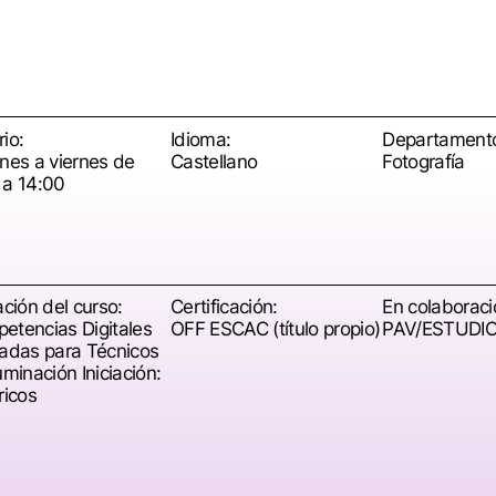
io:
Idioma:
Departament
unes a viernes de
Castellano
Fotografía
 a 14:00
ación del curso:
Certificación:
En colaboraci
etencias Digitales
OFF ESCAC (título propio)
PAV/ESTUDI
cadas para Técnicos
uminación Iniciación:
ricos