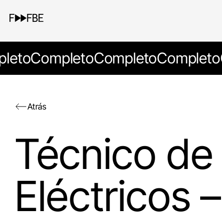
leto
Completo
Completo
Completo
Atrás
Técnico de 
Eléctricos 