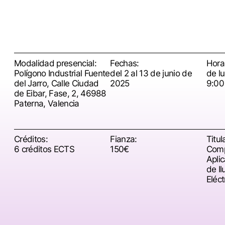
Modalidad presencial:
Fechas:
Horar
Polígono Industrial Fuente
del 2 al 13 de junio de
de l
del Jarro, Calle Ciudad
2025
9:00
de Eibar, Fase, 2, 46988
Paterna, Valencia
Créditos:
Fianza:
Titul
6 créditos ECTS
150€
Comp
Apli
de Il
Eléct