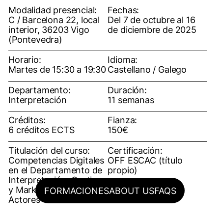
Modalidad presencial:
Fechas:
C / Barcelona 22, local
Del 7 de octubre al 16
interior, 36203 Vigo
de diciembre de 2025
(Pontevedra)
Horario:
Idioma:
Martes de 15:30 a 19:30
Castellano / Galego
Departamento:
Duración:
Interpretación
11 semanas
Créditos:
Fianza:
6 créditos ECTS
150€
Titulación del curso:
Certificación:
Competencias Digitales
OFF ESCAC (título
en el Departamento de
propio)
Interpretación: Casting
y Marketing para
FORMACIONES
ABOUT US
FAQS
Actores