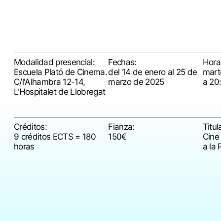
Modalidad presencial:
Fechas:
Horar
Escuela Plató de Cinema.
del 14 de enero al 25 de
mart
C/l'Alhambra 12-14,
marzo de 2025
a 20
L'Hospitalet de Llobregat
Créditos:
Fianza:
Titul
9 créditos ECTS = 180
150€
Cine 
horas
a la 