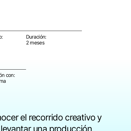
o:
Duración:
2 meses
ón con:
ema
ocer el recorrido creativo y
 levantar una producción