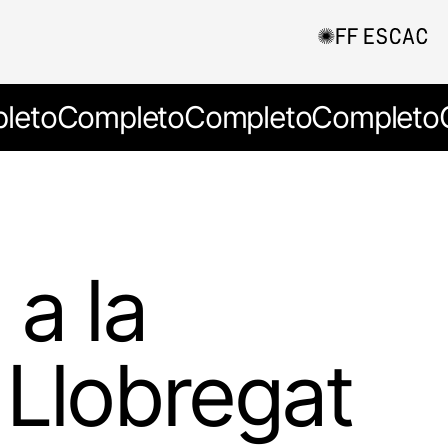
leto
Completo
Completo
Completo
 a la
 Llobregat