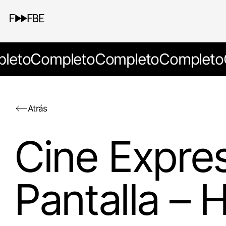
leto
Completo
Completo
Completo
Atrás
Cine Express
Pantalla – 