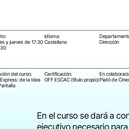
io:
Idioma:
Departament
es y jueves de 17:30
Castellano
Dirección
:30
ación del curso:
Certificación:
En colaboraci
Express: de la Idea
OFF ESCAC (título propio)
Plató de Cin
Pantalla
En el curso se dará a con
ejecutivo necesario para