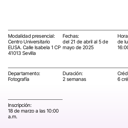
Modalidad presencial:
Fechas:
Hora
Centro Universitario
del 21 de abril al 5 de
de l
EUSA. Calle Isabela 1 CP
mayo de 2025
16:0
41013 Sevilla
Departamento:
Duración:
Crédi
Fotografía
2 semanas
6 cr
Inscripción:
18 de marzo a las 10:00
a.m.