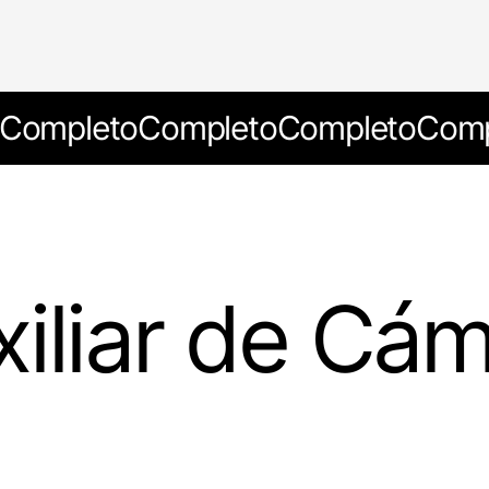
Completo
Completo
Completo
Comp
iliar de Cám