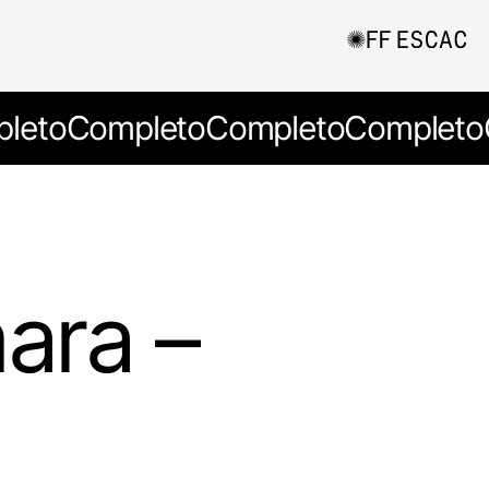
leto
Completo
Completo
Completo
ara –