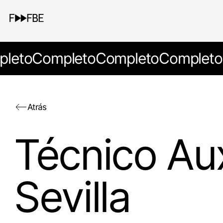
leto
Completo
Completo
Completo
Atrás
Técnico Aux
Sevilla