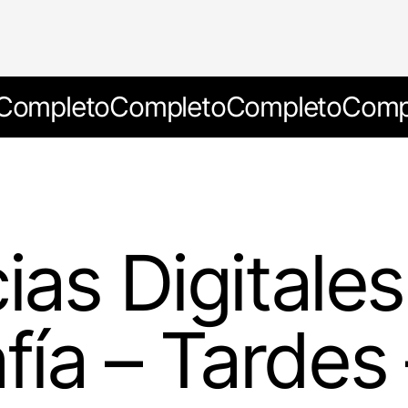
Completo
Completo
Completo
Comp
as Digitales
afía – Tardes