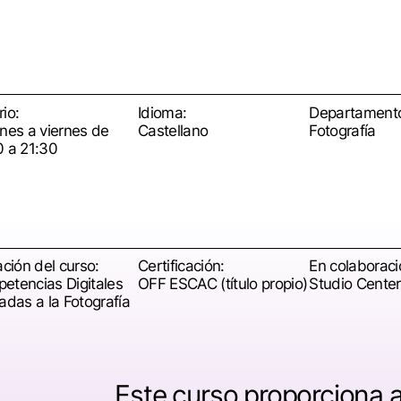
io:
Idioma:
Departament
unes a viernes de
Castellano
Fotografía
0 a 21:30
ación del curso:
Certificación:
En colaboraci
etencias Digitales
OFF ESCAC (título propio)
Studio Cente
adas a la Fotografía
Este curso proporciona a