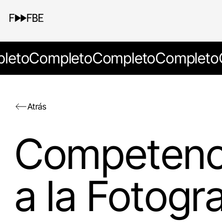
leto
Completo
Completo
Completo
Atrás
Competenci
a la Fotogr