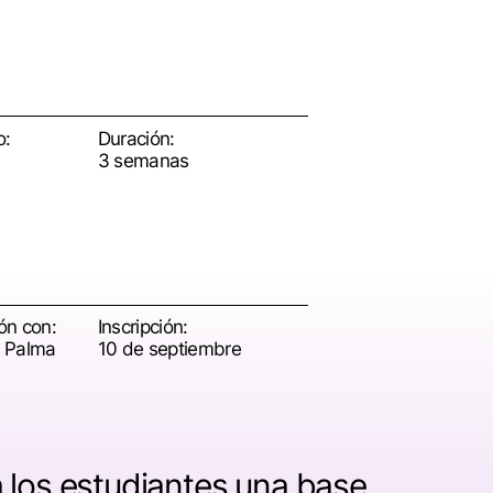
o:
Duración:
3 semanas
ón con:
Inscripción:
r Palma
10 de septiembre
 los estudiantes una base