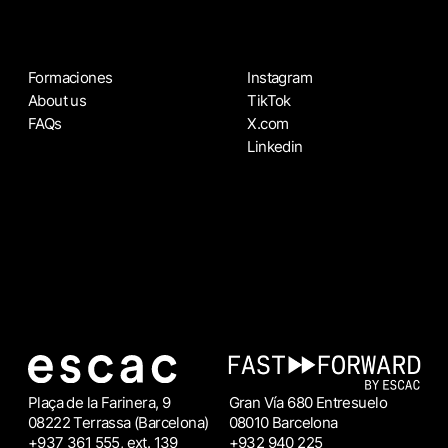
Formaciones
Instagram
About us
TikTok
FAQs
X.com
Linkedin
Plaça de la Farinera, 9
Gran Vía 680 Entresuelo
08222 Terrassa (Barcelona)
08010 Barcelona
+937 361 555, ext. 139
+932 940 225