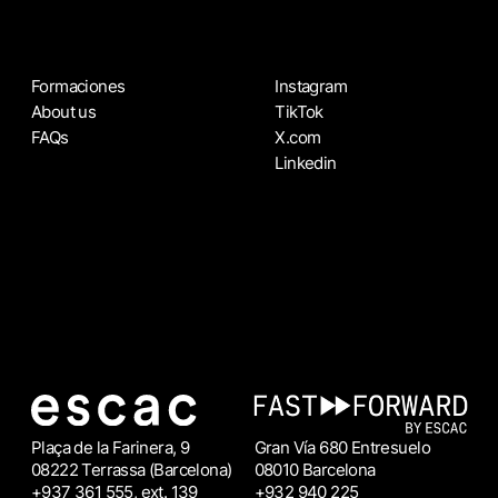
Formaciones
Instagram
About us
TikTok
FAQs
X.com
Linkedin
Plaça de la Farinera, 9
Gran Vía 680 Entresuelo
08222 Terrassa (Barcelona)
08010 Barcelona
+937 361 555, ext. 139
+932 940 225